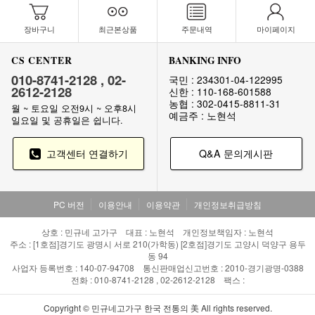
장바구니
최근본상품
주문내역
마이페이지
CS CENTER
BANKING INFO
010-8741-2128 , 02-
국민 : 234301-04-122995
2612-2128
신한 : 110-168-601588
농협 : 302-0415-8811-31
월 ~ 토요일 오전9시 ~ 오후8시
예금주 : 노현석
일요일 및 공휴일은 쉽니다.
고객센터 연결하기
Q&A 문의게시판
PC 버전
이용안내
이용약관
개인정보취급방침
상호 : 민규네 고가구 대표 : 노현석 개인정보책임자 : 노현석
주소 : [1호점]경기도 광명시 서로 210(가학동) [2호점]경기도 고양시 덕양구 용두
동 94
사업자 등록번호 : 140-07-94708 통신판매업신고번호 : 2010-경기광명-0388
전화 : 010-8741-2128 , 02-2612-2128 팩스 :
Copyright © 민규네고가구 한국 전통의 美 All rights reserved.