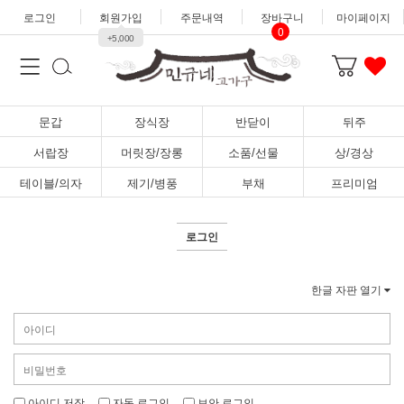
로그인
회원가입
주문내역
장바구니
마이페이지
0
+5,000
문갑
장식장
반닫이
뒤주
서랍장
머릿장/장롱
소품/선물
상/경상
테이블/의자
제기/병풍
부채
프리미엄
로그인
한글 자판 열기
아이디 저장
자동 로그인
보안 로그인