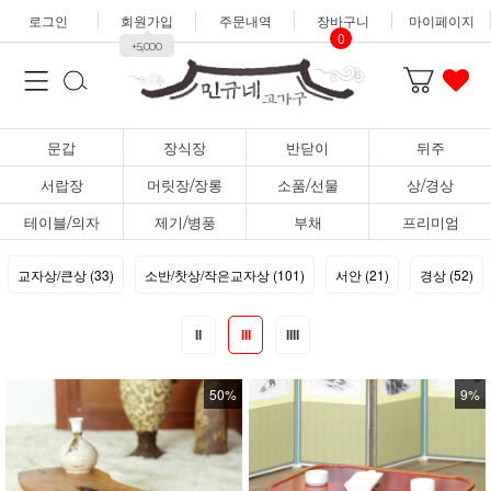
로그인
회원가입
주문내역
장바구니
마이페이지
0
+5,000
문갑
장식장
반닫이
뒤주
서랍장
머릿장/장롱
소품/선물
상/경상
테이블/의자
제기/병풍
부채
프리미엄
교자상/큰상 (33)
소반/찻상/작은교자상 (101)
서안 (21)
경상 (52)
II
III
IIII
50%
9%