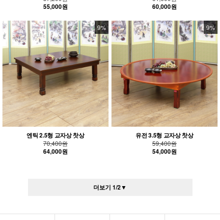
55,000원
60,000원
9%
9%
엔틱 2.5형 교자상 찻상
유전 3.5형 교자상 찻상
70,400원
59,400원
64,000원
54,000원
더보기
1
/
2
▼