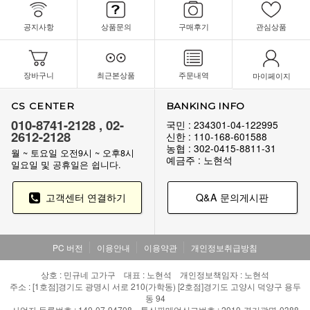
공지사항
상품문의
구매후기
관심상품
장바구니
최근본상품
주문내역
마이페이지
CS CENTER
BANKING INFO
010-8741-2128 , 02-
국민 : 234301-04-122995
2612-2128
신한 : 110-168-601588
농협 : 302-0415-8811-31
월 ~ 토요일 오전9시 ~ 오후8시
예금주 : 노현석
일요일 및 공휴일은 쉽니다.
고객센터 연결하기
Q&A 문의게시판
PC 버전
이용안내
이용약관
개인정보취급방침
상호 : 민규네 고가구 대표 : 노현석 개인정보책임자 : 노현석
주소 : [1호점]경기도 광명시 서로 210(가학동) [2호점]경기도 고양시 덕양구 용두
동 94
사업자 등록번호 : 140-07-94708 통신판매업신고번호 : 2010-경기광명-0388