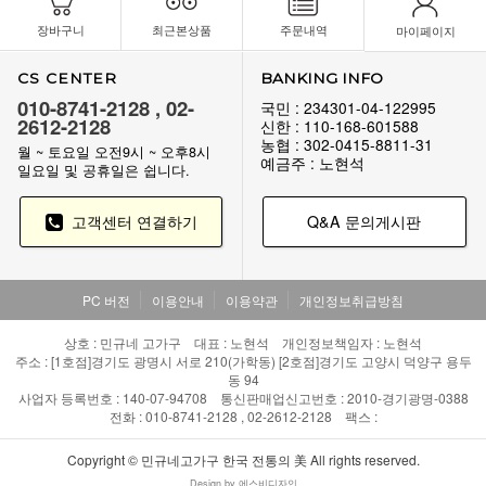
장바구니
최근본상품
주문내역
마이페이지
CS CENTER
BANKING INFO
010-8741-2128 , 02-
국민 : 234301-04-122995
2612-2128
신한 : 110-168-601588
농협 : 302-0415-8811-31
월 ~ 토요일 오전9시 ~ 오후8시
예금주 : 노현석
일요일 및 공휴일은 쉽니다.
고객센터 연결하기
Q&A 문의게시판
PC 버전
이용안내
이용약관
개인정보취급방침
상호 : 민규네 고가구 대표 : 노현석 개인정보책임자 : 노현석
주소 : [1호점]경기도 광명시 서로 210(가학동) [2호점]경기도 고양시 덕양구 용두
동 94
사업자 등록번호 : 140-07-94708 통신판매업신고번호 : 2010-경기광명-0388
전화 : 010-8741-2128 , 02-2612-2128 팩스 :
Copyright © 민규네고가구 한국 전통의 美 All rights reserved.
Design by 에스비디자인