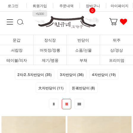
로그인
회원가입
주문내역
장바구니
마이페이지
0
+5,000
문갑
장식장
반닫이
뒤주
서랍장
머릿장/장롱
소품/선물
상/경상
테이블/의자
제기/병풍
부채
프리미엄
2자/2..5자반닫이 (35)
3자반닫이 (36)
4자반닫이 (19)
大자반닫이 (11)
돈궤반닫이 (8)
II
III
IIII