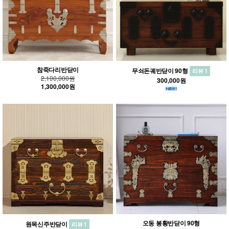
참죽다리반닫이
무쇠돈궤반닫이 90형
리뷰 1
2,100,000원
300,000원
1,300,000원
오동 봉황반닫이 90형
원목신주반닫이
리뷰 1