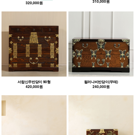
310,000원
320,000원
서랍신주반닫이 90형
컬러나비반닫이(무테)
420,000원
240,000원