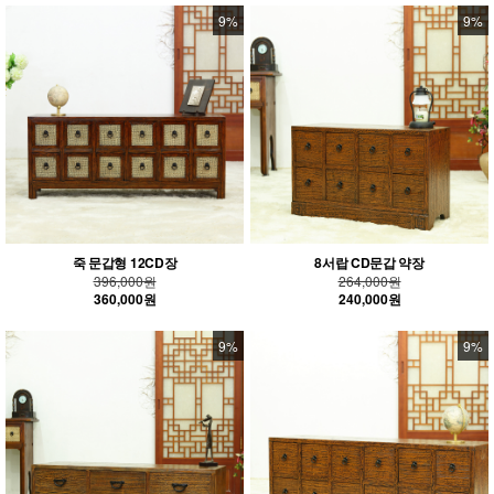
9%
9%
죽 문갑형 12CD장
8서랍 CD문갑 약장
396,000원
264,000원
360,000원
240,000원
9%
9%