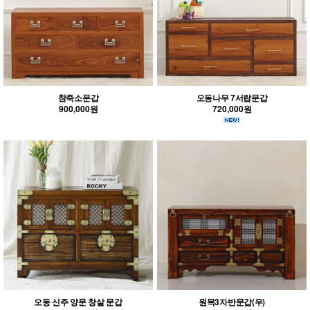
참죽소문갑
오동나무 7서랍문갑
900,000원
720,000원
오동 신주 양문 창살 문갑
원목3자반문갑(우)