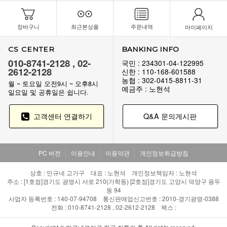
장바구니
최근본상품
주문내역
마이페이지
CS CENTER
BANKING INFO
010-8741-2128 , 02-
국민 : 234301-04-122995
2612-2128
신한 : 110-168-601588
농협 : 302-0415-8811-31
월 ~ 토요일 오전9시 ~ 오후8시
예금주 : 노현석
일요일 및 공휴일은 쉽니다.
고객센터 연결하기
Q&A 문의게시판
PC 버전
이용안내
이용약관
개인정보취급방침
상호 : 민규네 고가구 대표 : 노현석 개인정보책임자 : 노현석
주소 : [1호점]경기도 광명시 서로 210(가학동) [2호점]경기도 고양시 덕양구 용두
동 94
사업자 등록번호 : 140-07-94708 통신판매업신고번호 : 2010-경기광명-0388
전화 : 010-8741-2128 , 02-2612-2128 팩스 :