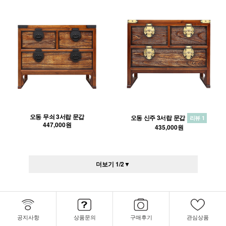
오동 무쇠 3서랍 문갑
오동 신주 3서랍 문갑
리뷰 1
447,000원
435,000원
더보기
1
/
2
▼
공지사항
상품문의
구매후기
관심상품