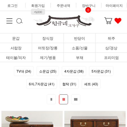
로그인
회원가입
주문내역
장바구니
마이페이지
0
+5,000
문갑
장식장
반닫이
뒤주
서랍장
머릿장/장롱
소품/선물
상/경상
테이블/의자
제기/병풍
부채
프리미엄
TV대 (24)
소문갑 (25)
4자문갑 (38)
5자문갑 (31)
6자,7자문갑 (41)
협탁 (31)
세트 (43)
II
III
IIII