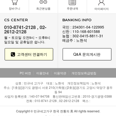
장바구니
최근본상품
주문내역
마이페이지
CS CENTER
BANKING INFO
010-8741-2128 , 02-
국민 : 234301-04-122995
2612-2128
신한 : 110-168-601588
농협 : 302-0415-8811-31
월 ~ 토요일 오전9시 ~ 오후8시
예금주 : 노현석
일요일 및 공휴일은 쉽니다.
고객센터 연결하기
Q&A 문의게시판
PC 버전
이용안내
이용약관
개인정보취급방침
상호 : 민규네 고가구 대표 : 노현석 개인정보책임자 : 노현석
주소 : [1호점]경기도 광명시 서로 210(가학동) [2호점]경기도 고양시 덕양구 용두
동 94
사업자 등록번호 : 140-07-94708 통신판매업신고번호 : 2010-경기광명-0388
전화 : 010-8741-2128 , 02-2612-2128 팩스 :
Copyright © 민규네고가구 한국 전통의 美 All rights reserved.