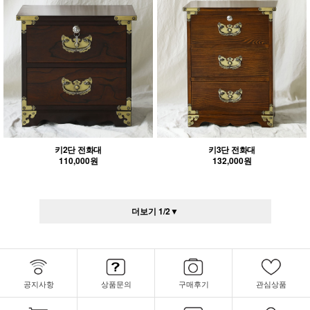
키2단 전화대
키3단 전화대
110,000원
132,000원
더보기
1
/
2
▼
공지사항
상품문의
구매후기
관심상품