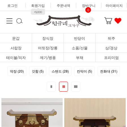
로그인
회원가입
주문내역
장바구니
마이페이지
0
+5,000
문갑
장식장
반닫이
뒤주
서랍장
머릿장/장롱
소품/선물
상/경상
테이블/의자
제기/병풍
부채
프리미엄
약장 (20)
갓함 (5)
스텐드 (28)
칸막이 (5)
전화대 (31)
II
III
IIII