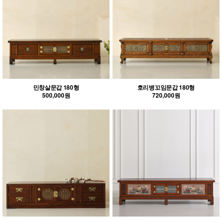
민창살문갑 180형
호리병꼬임문갑 180형
500,000원
720,000원