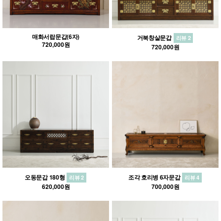
매화서랍문갑(6자)
거북창살문갑
리뷰 2
720,000원
720,000원
오동문갑 180형
조각 호리병 6자문갑
리뷰 2
리뷰 4
620,000원
700,000원