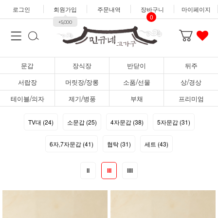
로그인
회원가입
주문내역
장바구니
마이페이지
0
+5,000
문갑
장식장
반닫이
뒤주
서랍장
머릿장/장롱
소품/선물
상/경상
테이블/의자
제기/병풍
부채
프리미엄
TV대 (24)
소문갑 (25)
4자문갑 (38)
5자문갑 (31)
6자,7자문갑 (41)
협탁 (31)
세트 (43)
II
III
IIII