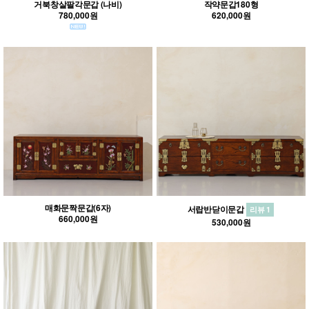
거북창살팔각문갑 (나비)
작약문갑180형
780,000원
620,000원
매화문짝문갑(6자)
서랍반닫이문갑
리뷰 1
660,000원
530,000원