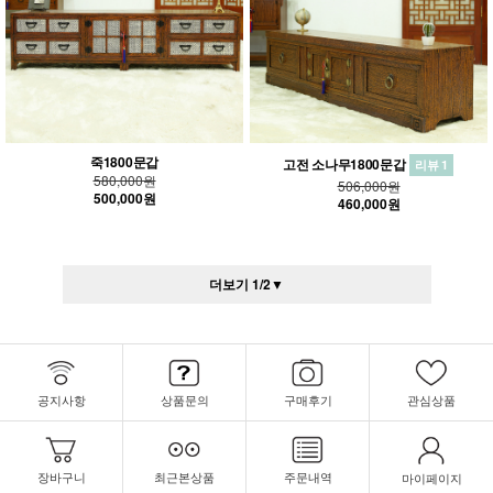
죽1800문갑
고전 소나무1800문갑
리뷰 1
580,000원
506,000원
500,000원
460,000원
더보기
1
/
2
▼
공지사항
상품문의
구매후기
관심상품
장바구니
최근본상품
주문내역
마이페이지