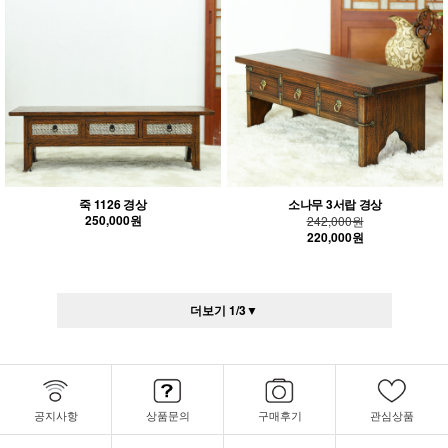
죽 1126 경상
소나무 3서랍 경상
250,000원
242,000원
220,000원
더보기
1
/
3
▼
공지사항
상품문의
구매후기
관심상품