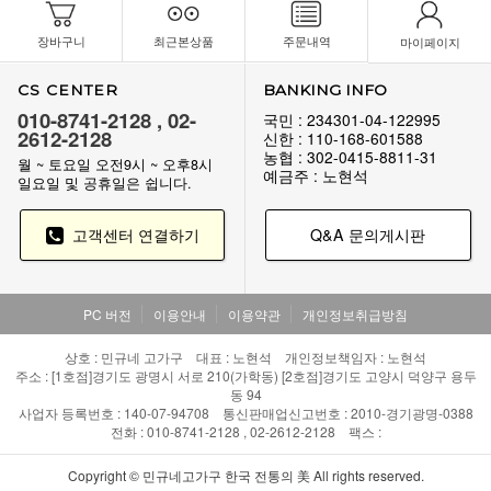
장바구니
최근본상품
주문내역
마이페이지
CS CENTER
BANKING INFO
010-8741-2128 , 02-
국민 : 234301-04-122995
2612-2128
신한 : 110-168-601588
농협 : 302-0415-8811-31
월 ~ 토요일 오전9시 ~ 오후8시
예금주 : 노현석
일요일 및 공휴일은 쉽니다.
고객센터 연결하기
Q&A 문의게시판
PC 버전
이용안내
이용약관
개인정보취급방침
상호 : 민규네 고가구 대표 : 노현석 개인정보책임자 : 노현석
주소 : [1호점]경기도 광명시 서로 210(가학동) [2호점]경기도 고양시 덕양구 용두
동 94
사업자 등록번호 : 140-07-94708 통신판매업신고번호 : 2010-경기광명-0388
전화 : 010-8741-2128 , 02-2612-2128 팩스 :
Copyright © 민규네고가구 한국 전통의 美 All rights reserved.