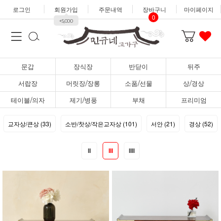
로그인
회원가입
주문내역
장바구니
마이페이지
0
+5,000
문갑
장식장
반닫이
뒤주
서랍장
머릿장/장롱
소품/선물
상/경상
테이블/의자
제기/병풍
부채
프리미엄
교자상/큰상 (33)
소반/찻상/작은교자상 (101)
서안 (21)
경상 (52)
II
III
IIII