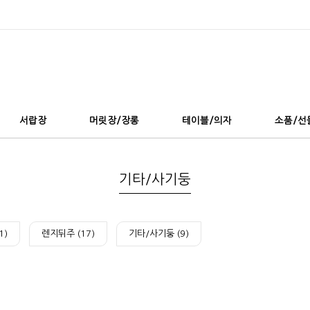
서랍장
머릿장/장롱
테이블/의자
소품/선
기타/사기둥
1)
렌지뒤주 (17)
기타/사기둥 (9)