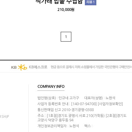
석가래 밥솥 수납함
리뷰 1
210,000원
1
COMPANY INFO
법인명(상호) : 민규네 고가구
대표자(성명) : 노현석
사업자 등록번호 안내 : [140-07-94708]
[사업자정보확인]
통신판매업 신고 2010-경기광명-0388
주소 : [1호점]경기도 광명시 서로 210(가학동) [2호점]경기도
RSHIP
고양시 덕양구 용두동 94
개인정보관리책임자 : 노현석
팩스 :