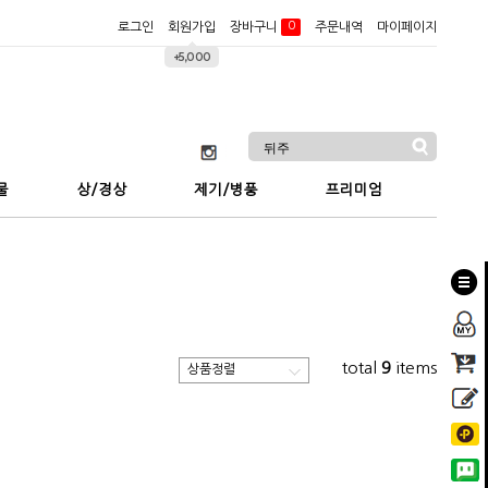
0
장바구니
로그인
회원가입
주문내역
마이페이지
+5,000
물
상/경상
제기/병풍
프리미엄
total
9
items